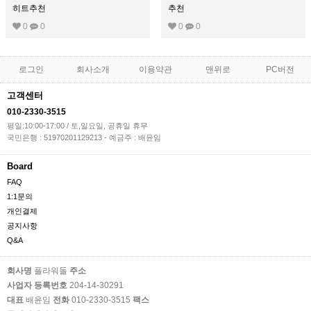
히트
추천
추천
0
0
0
0
로그인
회사소개
이용약관
맨위로
PC버전
고객센터
010-2330-3515
평일:10:00-17:00 / 토,일요일, 공휴일 휴무
국민은행 : 51970201129213 - 예금주 : 배윤임
Board
FAQ
1:1문의
개인결제
공지사항
Q&A
회사명
플라워돌
주소
사업자 등록번호
204-14-30291
대표
배윤임
전화
010-2330-3515
팩스