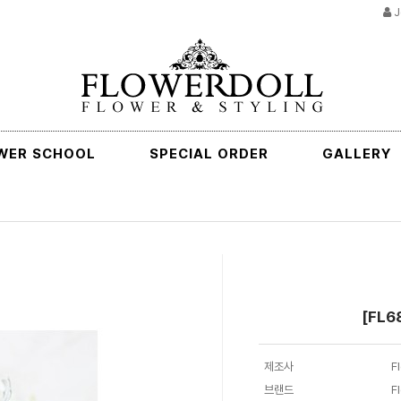
J
WER SCHOOL
SPECIAL ORDER
GALLERY
[FL68
제조사
F
브랜드
F