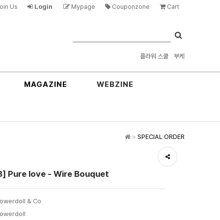
oin Us
Login
Mypage
Couponzone
Cart
플라워 스쿨
부케
MAGAZINE
WEBZINE
>
SPECIAL ORDER
] Pure love - Wire Bouquet
lowerdoll & Co
lowerdoll